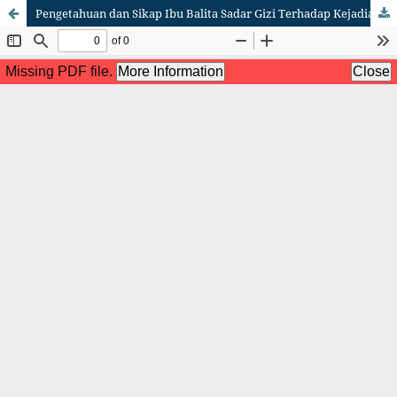
Pengetahuan dan Sikap Ibu Balita Sadar Gizi Terhadap Kejadian Stunting